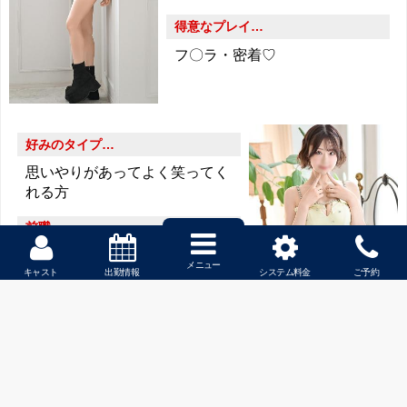
得意なプレイ…
フ〇ラ・密着♡
好みのタイプ…
思いやりがあってよく笑ってく
れる方
前職…
携帯ショップの販売員
メニュー
キャスト
出勤情報
システム料金
ご予約
趣味…
✕
MENU
カラオケで歌う、美味しいご飯
屋さん開拓