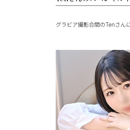
グラビア撮影合間のTenさ