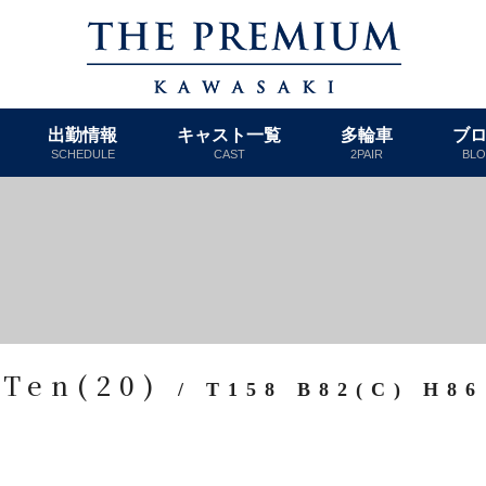
出勤情報
キャスト一覧
多輪車
ブ
SCHEDULE
CAST
2PAIR
BL
Ten(20)
/ T158 B82(C) H86