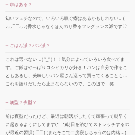
-- 癖はある？
匂いフェチなので、いろいろ嗅ぐ癖はあるかもしれない…( 
⸝⸝⸝¯ ¯⸝⸝⸝)香水じゃなくほんのり香るフレグランス派です♡
-- ごはん派？パン派？
これは選べない…( ˟_˟ )！！気分によっていろいろ食べてま
す。ご飯はやっぱりコシヒカリが好き！パンは自分で作るこ
ともあるし、美味しいパン屋さん巡って買ってくることも…
これを語りだしたら止まならないので、この辺で…笑
-- 朝型？夜型？
前は夜型だったけど、最近は朝活がしたくて頑張って朝早く
に起きるようにしてます(*´ `*)朝日を浴びてストレッチするの
が最近の習慣(  ¯ ¯ )ᐝ(またそこで二度寝しちゃうのは内緒…)