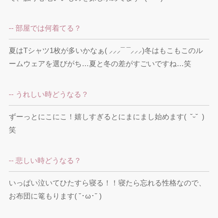
-- 部屋では何着てる？
夏はTシャツ1枚が多いかなぁ( ⸝⸝⸝¯ ¯⸝⸝⸝)冬はもこもこのル
ームウェアを選びがち…夏と冬の差がすごいですね…笑
-- うれしい時どうなる？
ずーっとにこにこ！嬉しすぎるとにまにまし始めます(  ˘ᵕ˘  )
笑
-- 悲しい時どうなる？
いっぱい泣いてひたすら寝る！！寝たら忘れる性格なので、
お布団に篭もります( ˘･ω･˘ )