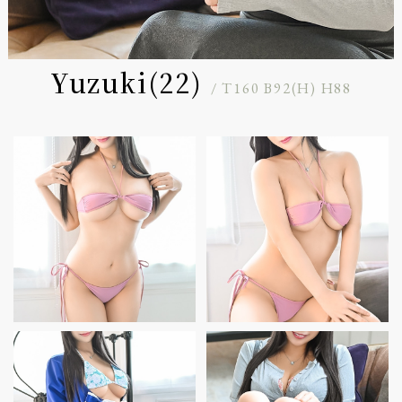
Yuzuki(22)
/ T160 B92(H) H88