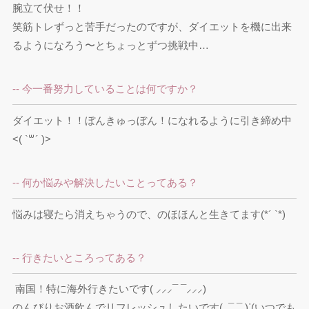
腕立て伏せ！！

笑筋トレずっと苦手だったのですが、ダイエットを機に出来
るようになろう〜とちょっとずつ挑戦中…
-- 今一番努力していることは何ですか？
ダイエット！！ぼんきゅっぼん！になれるように引き締め中
<( `꒳´ )>
-- 何か悩みや解決したいことってある？
悩みは寝たら消えちゃうので、のほほんと生きてます(*´ `*)
-- 行きたいところってある？
 南国！特に海外行きたいです( ⸝⸝⸝¯ ¯⸝⸝⸝)

のんびりお酒飲んでリフレッシュしたいです(  ¯ ¯ )ᐝ(いつでも