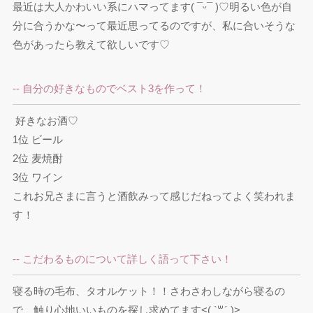
最近は大人かわいい系にハマってます( ¯ᵕ¯ )♡明るい色が自
分に合うかな〜って最近思ってるのですが、私に合いそうな
色があったら教えて欲しいです♡
-- 自分の好きなものでベスト3を作って！
 好きなお酒♡

1位 ビール

2位 麦焼酎

3位 ワイン

これお兄さまに言うと酒飲みって感じだねってよく笑われま
す！
-- こだわるものについて詳しく語って下さい！
寝る時の毛布、タオルケット！！さわさわしながら寝るの
で、触り心地いいものを探し求めてます<( `꒳´ )>