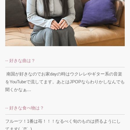
-- 好きな曲は？
 南国が好きなのでお家dayの時はウクレレやギター系の音楽
をYouTubeで流してます。あとはJPOPならわりかしなんでも
聞くかなぁ…
-- 好きな食べ物は？
フルーツ！1番は苺！！！なるべく旬のものは摂るようにし
てます(  ˙ཫ˙  )