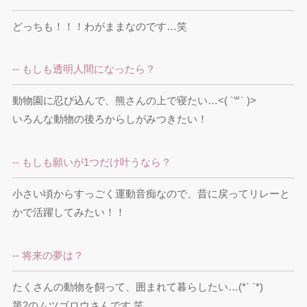
どっちも！！！わがままなのです…笑
-- もしも透明人間になったら？
動物園に忍び込んで、熊さんの上で寝たい…<( `꒳´ )>

いろんな動物の後ろからしがみつきたい！
-- もしも願いが1つだけ叶うなら？
小さい頃からすっごく運動音痴なので、昔に戻ってリレーと
かで活躍してみたい！！
-- 将来の夢は？
たくさんの動物を飼って、囲まれて暮らしたい…(*´ `*)

第2のムツゴロウさんです 笑