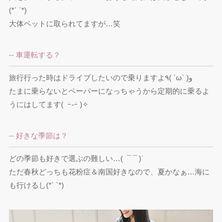
(*´ `*)

大体ペットに取られてますが…笑
-- 車運転する？
旅行行った時はドライブしたいので乗りますよ٩( ´ω` )و

たまに乗らないとペーパーになっちゃうから定期的に乗るよ
うにはしてます(  ｰ̀֊ｰ́ )✧︎
-- 好きな季節は？
どの季節も好きで選ぶの難しい…(  ¯ ¯ )ᐝ

ただ春秋どっちも花粉症＆南国好きなので、夏かなぁ…海に
も行けるし(*´ `*)