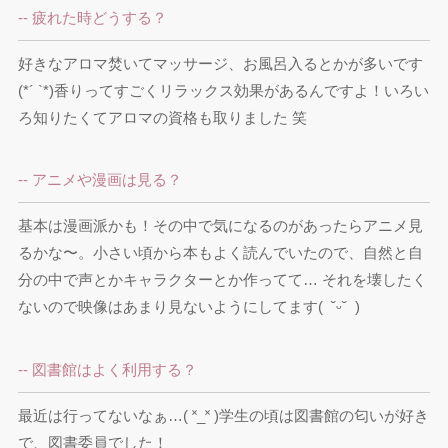
-- 疲れた時どうする？
好きなアロマ焚いてマッサージ、お風呂入るとかが多いです
(*´ `*)香りってすごくリラックス効果があるんですよ！いろい
ろ知りたくてアロマの資格も取りました 笑
-- アニメや漫画は見る？
基本は漫画派かも！その中で気になるのがあったらアニメ見
るかな〜。小さい頃から本もよく読んでいたので、自然と自
分の中で声とかキャラクターとか作ってて… それを壊したく
ないので映像はあまり見ないようにしてます(  ˘ᵕ˘  )
-- 図書館はよく利用する？
最近は行ってないなぁ…( ˟_˟ )学生の頃は図書館の匂いが好き
で、図書委員でした！
