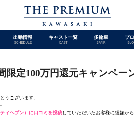
出勤情報
キャスト一覧
多輪車
ブ
SCHEDULE
CAST
2PAIR
BL
間限定100万円還元キャンペー
とうございます。

。
ティヘブン）に口コミを投稿
していただいたお客様に総額から