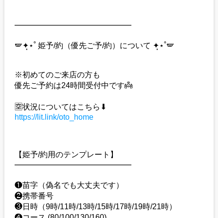
━━━━━━━━━━━━━━━
🪽✦̣̩⋆˚ 姫予/約（優先ご予/約）について ✦̣̩⋆˚🪽
※初めてのご来店の方も
優先ご予約は24時間受付中です👼
🈳状況についてはこちら⬇︎
https://lit.link/oto_home
【姫予/約用のテンプレート】
━━━━━━━━━━━━━━━
❶苗字（偽名でも大丈夫です）
❷携帯番号
❸日時（9時/11時/13時/15時/17時/19時/21時）
❹コース (80/100/130/160)