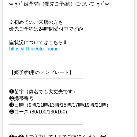
🪽✦̣̩⋆˚ 姫予/約（優先ご予/約）について ✦̣̩⋆˚🪽
※初めてのご来店の方も
優先ご予約は24時間受付中です👼
🈳状況についてはこちら⬇︎
https://lit.link/oto_home
【姫予/約用のテンプレート】
━━━━━━━━━━━━━━━
❶苗字（偽名でも大丈夫です）
❷携帯番号
❸日時（9時/11時/13時/15時/17時/19時/21時）
❹コース (80/100/130/160)
━━━━━━━━━━━━━━━
❶〜❹まで入力して⬇︎までご連絡ください💌