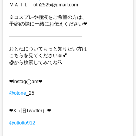
ＭＡＩＬ｜otn2525@gmail.com
※コスプレや極液をご希望の方は、
予/約の際に一緒にお伝えください❤︎
━━━━━━━━━━━━━━━
おとねについてもっと知りたい方は
こちらを見てください📖💕
@から検索してみてね🔍
❤︎Instag◯am❤︎
@otone
_25
❤︎X（旧Tw○tter）❤︎
@ottotto912