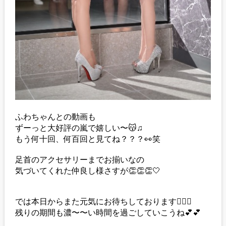
ふわちゃんとの動画も
ずーっと大好評の嵐で嬉しい〜😽♫
もう何十回、何百回と見てね？？？👀笑
足首のアクセサリーまでお揃いなの
気づいてくれた仲良し様さすが👏👏👏🤍
では本日からまた元気にお待ちしております👱🏼‍♀️
残りの期間も濃〜〜い時間を過ごしていこうね💕💕