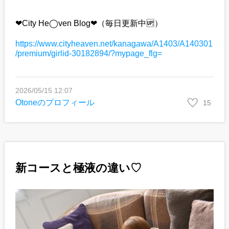
❤︎City He◯ven Blog❤︎（毎日更新中🆙）
https://www.cityheaven.net/kanagawa/A1403/A140301
/premium/girlid-30182894/?mypage_flg=
2026/05/15 12:07
Otoneのプロフィール
15
新コースと極液の違い♡