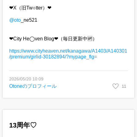
❤︎X（旧Tw○tter）❤︎
@oto
_ne521
❤︎City He◯ven Blog❤︎（毎日更新中🆙）
https://www.cityheaven.net/kanagawa/A1403/A140301
/premium/girlid-30182894/?mypage_flg=
2026/05/20 10:09
Otoneのプロフィール
11
13周年♡