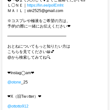
Ｌ◯ＮＥ｜
https://lin.ee/poIEmht
ＭＡＩＬ｜otn2525@gmail.com
※コスプレや極液をご希望の方は、
予/約の際に一緒にお伝えください❤︎
━━━━━━━━━━━━━━━
おとねについてもっと知りたい方は
こちらを見てください📖💕
@から検索してみてね🔍
❤︎Instag◯am❤︎
@otone
_25
❤︎X（旧Tw○tter）❤︎
@ottotto912