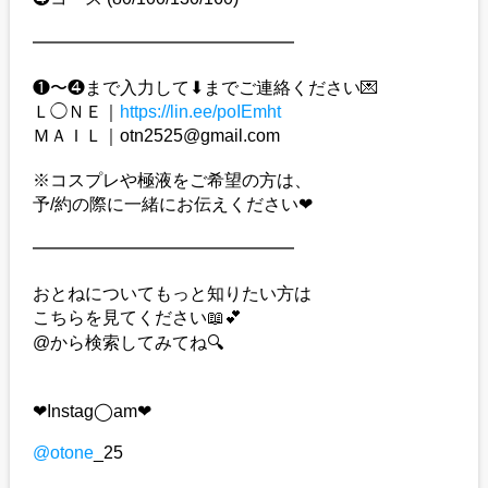
━━━━━━━━━━━━━━━
❶〜❹まで入力して⬇︎までご連絡ください💌
Ｌ◯ＮＥ｜
https://lin.ee/poIEmht
ＭＡＩＬ｜otn2525@gmail.com
※コスプレや極液をご希望の方は、
予/約の際に一緒にお伝えください❤︎
━━━━━━━━━━━━━━━
おとねについてもっと知りたい方は
こちらを見てください📖💕
@から検索してみてね🔍
❤︎Instag◯am❤︎
@otone
_25