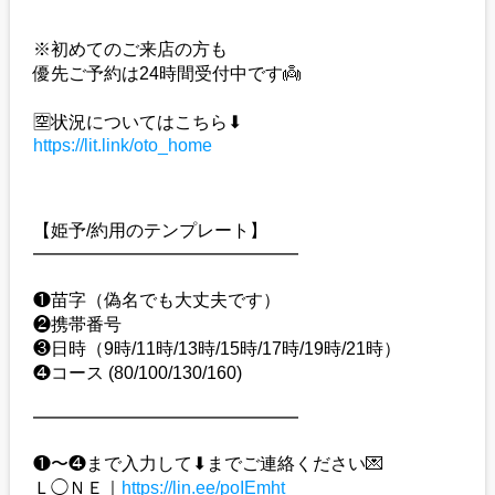
※初めてのご来店の方も
優先ご予約は24時間受付中です👼
🈳状況についてはこちら⬇︎
https://lit.link/oto_home
【姫予/約用のテンプレート】
━━━━━━━━━━━━━━━
❶苗字（偽名でも大丈夫です）
❷携帯番号
❸日時（9時/11時/13時/15時/17時/19時/21時）
❹コース (80/100/130/160)
━━━━━━━━━━━━━━━
❶〜❹まで入力して⬇︎までご連絡ください💌
Ｌ◯ＮＥ｜
https://lin.ee/poIEmht