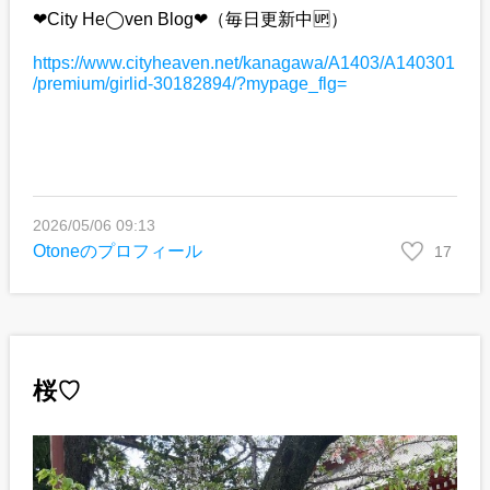
❤︎City He◯ven Blog❤︎（毎日更新中🆙）
https://www.cityheaven.net/kanagawa/A1403/A140301
/premium/girlid-30182894/?mypage_flg=
2026/05/06 09:13
Otoneのプロフィール
17
桜♡