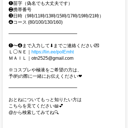
❶苗字（偽名でも大丈夫です）
❷携帯番号
❸日時（9時/11時/13時/15時/17時/19時/21時）
❹コース (80/100/130/160)
━━━━━━━━━━━━━━━
❶〜❹まで入力して⬇︎までご連絡ください💌
Ｌ◯ＮＥ｜
https://lin.ee/poIEmht
ＭＡＩＬ｜otn2525@gmail.com
※コスプレや極液をご希望の方は、
予/約の際に一緒にお伝えください❤︎
━━━━━━━━━━━━━━━
おとねについてもっと知りたい方は
こちらを見てください📖💕
@から検索してみてね🔍