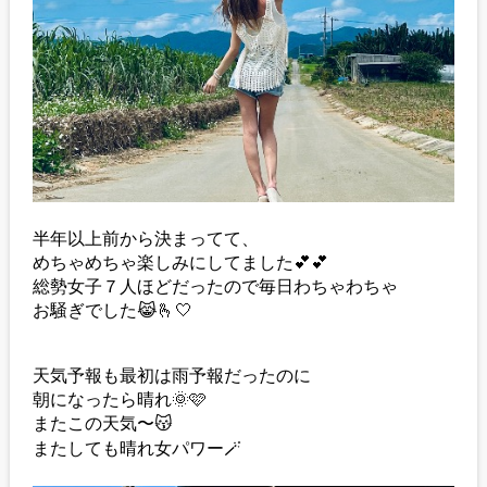
半年以上前から決まってて、
めちゃめちゃ楽しみにしてました💕💕
総勢女子７人ほどだったので毎日わちゃわちゃ
お騒ぎでした😹🫰🤍
天気予報も最初は雨予報だったのに
朝になったら晴れ🌞🩷
またこの天気〜😽
またしても晴れ女パワー🪄