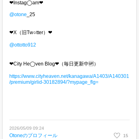
❤︎Instag◯am❤︎
@otone
_25
❤︎X（旧Tw○tter）❤︎
@ottotto912
❤︎City He◯ven Blog❤︎（毎日更新中🆙）
https://www.cityheaven.net/kanagawa/A1403/A140301
/premium/girlid-30182894/?mypage_flg=
2026/05/09 09:24
Otoneのプロフィール
15